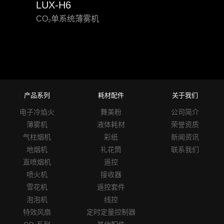
LUX-H6
CO₂单系统薄雾机
H-2
油性
产品系列
耗材配件
关于我们
电子冷焰火
舞美粉
公司简介
薄雾机
液体耗材
荣誉资质
气柱烟机
彩纸
新闻资讯
地烟机
礼花筒
联系我们
直喷烟机
遥控
喷火机
接收器
雪花机
遥控套件
泡泡机
线控
特效风扇
定时定量控制器