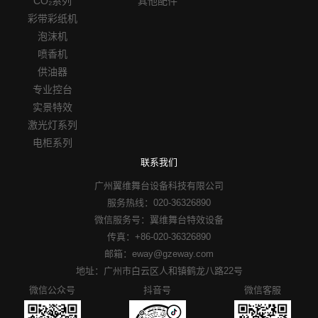
CO₂系列
其他配件
彩带彩纸机
泡沫机
喷香机
供油器
专业控台
实景特效
激光灯系列
电柜系列
联系我们
广州翼维舞台设备科技有限公司
服务热线：020-36326890
微信服务号：翼维舞台特效设备
传真：+86-020-36326890
邮箱：eway@gzeway.com
地址：广州市白云区人和镇鹤龙八路22号
微信公众号
抖音号
微信客服