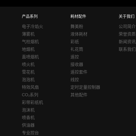
产品系列
耗材配件
关于我们
电子冷焰火
舞美粉
公司简介
薄雾机
液体耗材
荣誉资质
气柱烟机
彩纸
新闻资讯
地烟机
礼花筒
联系我们
直喷烟机
遥控
喷火机
接收器
雪花机
遥控套件
泡泡机
线控
特效风扇
定时定量控制器
CO₂系列
其他配件
彩带彩纸机
泡沫机
喷香机
供油器
专业控台