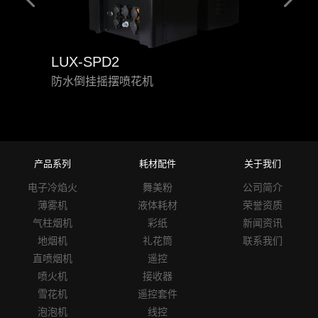
LUX
LUX-SPD2
上摇
防水倒挂摇摆喷花机
产品系列
耗材配件
关于我们
电子冷焰火
舞美粉
公司简介
薄雾机
液体耗材
荣誉资质
气柱烟机
彩纸
新闻资讯
地烟机
礼花筒
联系我们
直喷烟机
遥控
喷火机
接收器
雪花机
遥控套件
泡泡机
线控