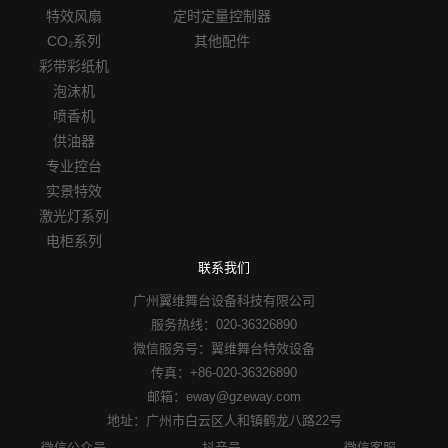
特效风扇
定时定量控制器
CO₂系列
其他配件
彩带彩纸机
泡沫机
喷香机
供油器
专业控台
实景特效
激光灯系列
电柜系列
联系我们
广州翼维舞台设备科技有限公司
服务热线：020-36326890
微信服务号：翼维舞台特效设备
传真：+86-020-36326890
邮箱：eway@gzeway.com
地址：广州市白云区人和镇鹤龙八路22号
微信公众号
抖音号
微信客服