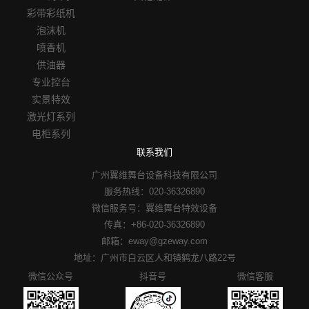
彩带彩纸机
泡沫机
喷香机
供油器
专业控台
实景特效
激光灯系列
电柜系列
联系我们
广州翼维舞台设备科技有限公司
服务热线：020-36326890
微信服务号：翼维舞台特效设备
传真：+86-020-36326890
邮箱：eway@gzeway.com
地址：广州市白云区人和镇鹤龙八路22号
微信公众号
抖音号
微信客服