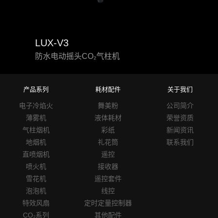
LUX-V3
MC-
防水电动摇头CO₂气柱机
CO₂
产品系列
耗材配件
关于我们
电子冷焰火
舞美粉
公司简介
薄雾机
液体耗材
荣誉资质
气柱烟机
彩纸
新闻资讯
地烟机
礼花筒
联系我们
直喷烟机
遥控
喷火机
接收器
雪花机
遥控套件
泡泡机
线控
特效风扇
定时定量控制器
CO₂系列
其他配件