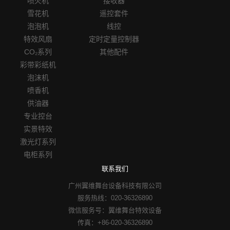
喷火机
接收器
雪花机
遥控套件
泡泡机
线控
特效风扇
定时定量控制器
CO₂系列
其他配件
彩带彩纸机
泡沫机
喷香机
供油器
专业控台
实景特效
激光灯系列
电柜系列
联系我们
广州翼维舞台设备科技有限公司
服务热线：020-36326890
微信服务号：翼维舞台特效设备
传真：+86-020-36326890