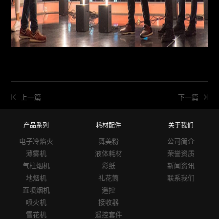
上一篇
下一篇
产品系列
耗材配件
关于我们
电子冷焰火
舞美粉
公司简介
薄雾机
液体耗材
荣誉资质
气柱烟机
彩纸
新闻资讯
地烟机
礼花筒
联系我们
直喷烟机
遥控
喷火机
接收器
雪花机
遥控套件