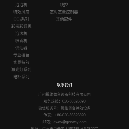
泡泡机
线控
特效风扇
定时定量控制器
CO₂系列
其他配件
彩带彩纸机
泡沫机
喷香机
供油器
专业控台
实景特效
激光灯系列
电柜系列
联系我们
广州翼维舞台设备科技有限公司
服务热线：020-36326890
微信服务号：翼维舞台特效设备
传真：+86-020-36326890
邮箱：eway@gzeway.com
地址：广州市白云区人和镇鹤龙八路22号