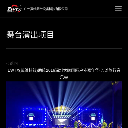
舞台演出项目
< 返回
EWTX(翼维特效)助阵2016深圳大鹏国际户外嘉年华-沙滩旅行音
乐会