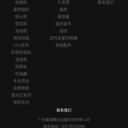
地烟机
礼花筒
联系我们
直喷烟机
遥控
喷火机
接收器
雪花机
遥控套件
泡泡机
线控
特效风扇
定时定量控制器
CO₂系列
其他配件
彩带彩纸机
泡沫机
喷香机
供油器
专业控台
实景特效
激光灯系列
电柜系列
联系我们
广州翼维舞台设备科技有限公司
服务热线：020-36326890